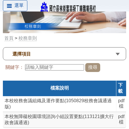
選單
首頁
>
校務章則
選擇項目
關鍵字：
下
檔案說明
載
本校校務會議組織及運作要點(1050829校務會議通過
pdf
檔
版)
本校無障礙校園環境諮詢小組設置要點(113121擴大行
pdf
檔
政會議通過)