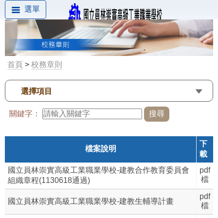
選單
首頁
>
校務章則
選擇項目
關鍵字：
下
檔案說明
載
國立員林崇實高級工業職業學校-建教合作教育委員會
pdf
檔
組織章程(1130618通過)
pdf
國立員林崇實高級工業職業學校-建教生輔導計畫
檔