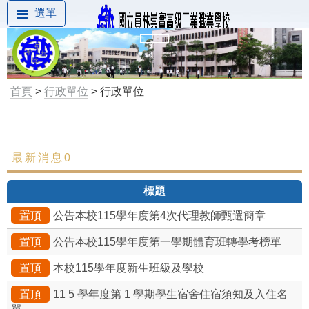
選單
首頁
>
行政單位
> 行政單位
最新消息0
最新消息
標題
置頂
公告本校115學年度第4次代理教師甄選簡章
置頂
公告本校115學年度第一學期體育班轉學考榜單
置頂
本校115學年度新生班級及學校
置頂
11 5 學年度第 1 學期學生宿舍住宿須知及入住名