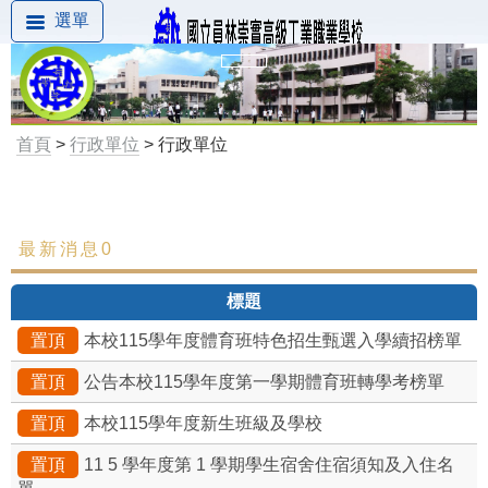
選單
首頁
>
行政單位
> 行政單位
最新消息0
最新消息
標題
置頂
本校115學年度體育班特色招生甄選入學續招榜單
置頂
公告本校115學年度第一學期體育班轉學考榜單
置頂
本校115學年度新生班級及學校
置頂
11 5 學年度第 1 學期學生宿舍住宿須知及入住名