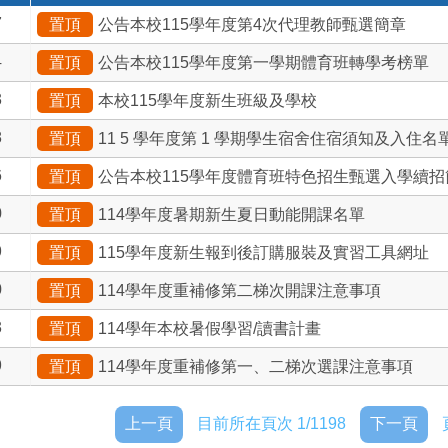
7
置頂
公告本校115學年度第4次代理教師甄選簡章
4
置頂
公告本校115學年度第一學期體育班轉學考榜單
3
置頂
本校115學年度新生班級及學校
8
置頂
11 5 學年度第 1 學期學生宿舍住宿須知及入住名
6
置頂
公告本校115學年度體育班特色招生甄選入學續招
0
置頂
114學年度暑期新生夏日動能開課名單
9
置頂
115學年度新生報到後訂購服裝及實習工具網址
0
置頂
114學年度重補修第二梯次開課注意事項
3
置頂
114學年本校暑假學習/讀書計畫
9
置頂
114學年度重補修第一、二梯次選課注意事項
上一頁
目前所在頁次 1/1198
下一頁