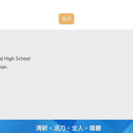
返回
al High School
wan.