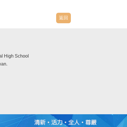
返回
al High School
wan.