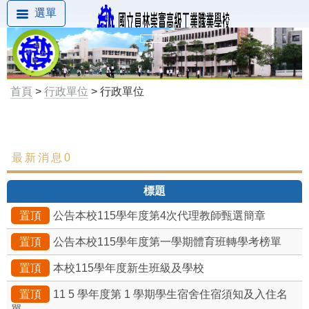
選單
首頁
>
行政單位
> 行政單位
最新消息0
最新消息
標題
置頂
公告本校115學年度第4次代理教師甄選簡章
置頂
公告本校115學年度第一學期體育班轉學考榜單
置頂
本校115學年度新生班級及學校
置頂
11 5 學年度第 1 學期學生宿舍住宿須知及入住名