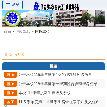
選單
首頁
>
行政單位
> 行政單位
最新消息0
最新消息
標題
置頂
公告本校115學年度第4次代理教師甄選簡章
置頂
公告本校115學年度第一學期體育班轉學考榜單
置頂
本校115學年度新生班級及學校
置頂
11 5 學年度第 1 學期學生宿舍住宿須知及入住名