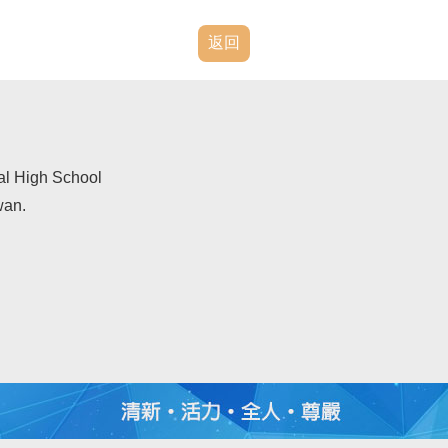
返回
al High School
wan.