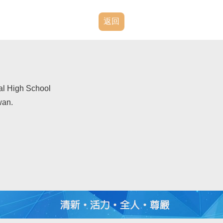
返回
al High School
wan.