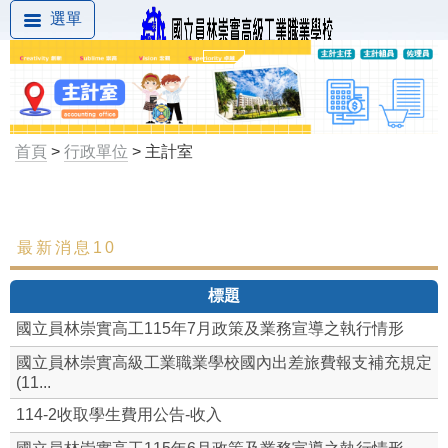
選單
首頁
>
行政單位
> 主計室
最新消息10
最新消息
標題
組織成員
國立員林崇實高工115年7月政策及業務宣導之執行情形
網路請購
國立員林崇實高級工業職業學校國內出差旅費報支補充規定
(11...
表格下載
114-2收取學生費用公告-收入
執行狀況查詢系統