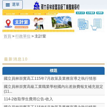
選單
首頁
>
行政單位
> 主計室
最新消息10
最新消息
標題
組織成員
國立員林崇實高工115年7月政策及業務宣導之執行情形
網路請購
國立員林崇實高級工業職業學校國內出差旅費報支補充規定
(11...
表格下載
114-2收取學生費用公告-收入
執行狀況查詢系統