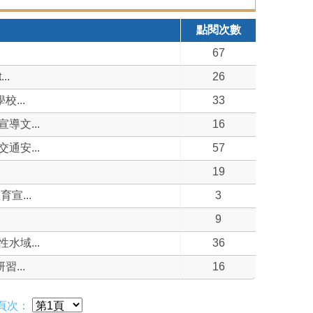
點閱次數
67
..
26
...
33
文...
16
安...
57
19
宣...
3
9
域...
36
...
16
頁次：