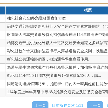
標題
強化社會安全網-急難紓困實施方案
函轉交通部持續更新相關行人安全用路文宣素材於網站 （htt.
財團法人汽車交通事故特別補償基金辧理114年度高級中等學校
函轉交通部提供強化外籍人士道路交通安全知識之多國語言宣導
彰化縣校外會來函加強宣導行人穿越道路安全規則，以維護交通
彰化縣公共運輸路網圖，敬請通學學生查看使用。
為避免學生遭假求職詐欺被列為警示帳戶，加強學 生識詐教育
彰化縣114年1-2月道路交通事故死傷累計5,126人，請...
因應清明連續假期將至，提醒學生切勿因一時興起前往開放性水
114年度上半年高級中等學校推動交通安全及防墜安全教育研習
上一頁
目前所在頁次 1/11
下一頁