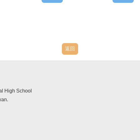
返回
al High School
wan.