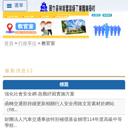
選單
首頁
>
行政單位
> 教官室
最新消息12
最新消息
標題
組織成員
強化社會安全網-急難紓困實施方案
組織架構
函轉交通部持續更新相關行人安全用路文宣素材於網站
（htt...
業務職掌
財團法人汽車交通事故特別補償基金辧理114年度高級中等
教官室各項表格
學校...