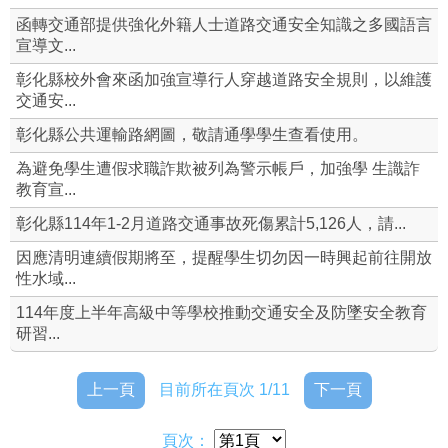
函轉交通部提供強化外籍人士道路交通安全知識之多國語言
全民國防教育專區
宣導文...
彰化縣校外會來函加強宣導行人穿越道路安全規則，以維護
反霸凌宣導專區
交通安...
防制學生藥物濫用宣導專區
彰化縣公共運輸路網圖，敬請通學學生查看使用。
為避免學生遭假求職詐欺被列為警示帳戶，加強學 生識詐
交通宣導專區
教育宣...
反詐騙宣導專區
彰化縣114年1-2月道路交通事故死傷累計5,126人，請...
因應清明連續假期將至，提醒學生切勿因一時興起前往開放
賃居、工讀生專區
性水域...
各項重要宣導專區
114年度上半年高級中等學校推動交通安全及防墜安全教育
研習...
上一頁
目前所在頁次 1/11
下一頁
頁次：