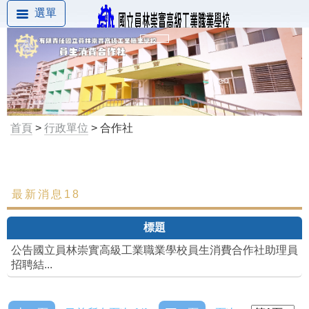
選單
首頁
>
行政單位
> 合作社
最新消息18
最新消息
標題
午餐菜單
公告國立員林崇實高級工業職業學校員生消費合作社助理員
相關規定
招聘結...
預算書