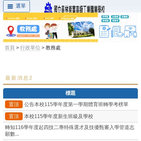
選單
首頁
>
行政單位
> 教務處
最新消息2
最新消息
標題
組織成員
置頂
公告本校115學年度第一學期體育班轉學考榜單
處內組織架構
置頂
本校115學年度新生班級及學校
教學組
轉知116學年度起四技二專特殊選才及技優甄審入學管道志
願數...
註冊組