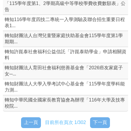
「115學年度第1、2學期高級中等學校學費收費數額表」公
告
設備組
轉知116學年度四技二專統一入學測驗及聯合招生重要日程
實驗研究組
表1...
轉知財團法人台灣兒童暨家庭扶助基金會115學年度第1學
資源班
期期...
課綱相關實施要點&學習歷程檔案
轉知許崑泰社會福利公益信託「許崑泰助學金」申請相關資
料
本校整體課程計畫書(及課程手冊)
轉知財團法人育田社會福利慈善基金會「2026癌友家庭子
女─...
學校各科(及體育班)介紹
轉知財團法人大學入學考試中心基金會「115學年度學科能
力測...
崇高校長及教師公開授課
轉知中華民國全國家長教育協會為辦理「116年大學及技專
資通安全專區
校院...
校外人士協助教學或活動專區
上一頁
目前所在頁次 1/302
下一頁