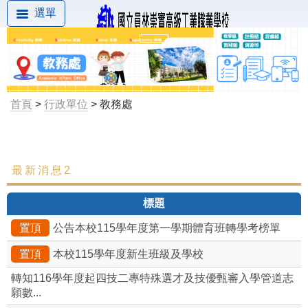
選單
首頁
>
行政單位
> 教務處
最新消息2
最新消息
標題
組織成員
置頂
公告本校115學年度第一學期體育班轉學考榜單
處內組織架構
置頂
本校115學年度新生班級及學校
教學組
轉知116學年度起四技二專特殊選才及技優甄審入學管道志
願數...
註冊組