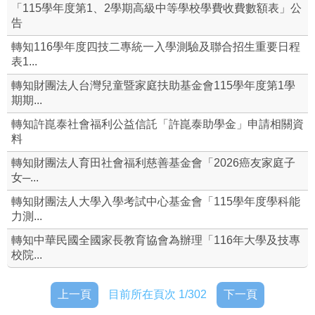
「115學年度第1、2學期高級中等學校學費收費數額表」公
告
設備組
轉知116學年度四技二專統一入學測驗及聯合招生重要日程
實驗研究組
表1...
轉知財團法人台灣兒童暨家庭扶助基金會115學年度第1學
資源班
期期...
課綱相關實施要點&學習歷程檔案
轉知許崑泰社會福利公益信託「許崑泰助學金」申請相關資
料
本校整體課程計畫書(及課程手冊)
轉知財團法人育田社會福利慈善基金會「2026癌友家庭子
女─...
學校各科(及體育班)介紹
轉知財團法人大學入學考試中心基金會「115學年度學科能
力測...
崇高校長及教師公開授課
轉知中華民國全國家長教育協會為辦理「116年大學及技專
資通安全專區
校院...
校外人士協助教學或活動專區
上一頁
目前所在頁次 1/302
下一頁