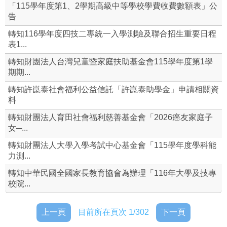
「115學年度第1、2學期高級中等學校學費收費數額表」公
告
設備組
轉知116學年度四技二專統一入學測驗及聯合招生重要日程
實驗研究組
表1...
轉知財團法人台灣兒童暨家庭扶助基金會115學年度第1學
資源班
期期...
課綱相關實施要點&學習歷程檔案
轉知許崑泰社會福利公益信託「許崑泰助學金」申請相關資
料
本校整體課程計畫書(及課程手冊)
轉知財團法人育田社會福利慈善基金會「2026癌友家庭子
女─...
學校各科(及體育班)介紹
轉知財團法人大學入學考試中心基金會「115學年度學科能
力測...
崇高校長及教師公開授課
轉知中華民國全國家長教育協會為辦理「116年大學及技專
資通安全專區
校院...
校外人士協助教學或活動專區
上一頁
目前所在頁次 1/302
下一頁