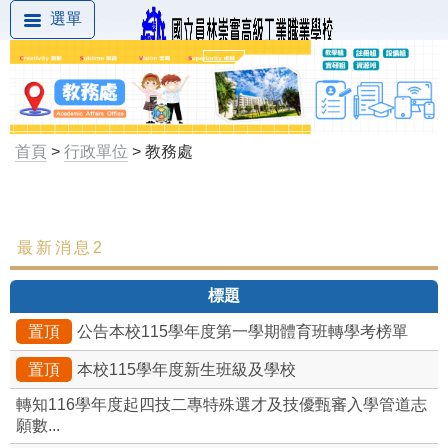
選單
首頁
>
行政單位
> 教務處
最新消息2
最新消息
標題
組織成員
置頂
公告本校115學年度第一學期體育班轉學考榜單
處內組織架構
置頂
本校115學年度新生班級及學校
教學組
轉知116學年度起四技二專特殊選才及技優甄審入學管道志
願數...
註冊組