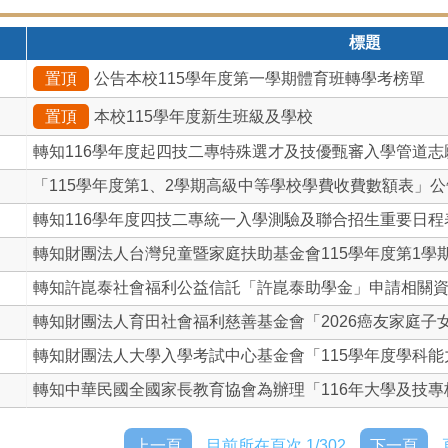
標題
置頂
公告本校115學年度第一學期體育班轉學考榜單
置頂
本校115學年度新生班級及學校
轉知116學年度起四技二專特殊選才及技優甄審入學管道志願數
「115學年度第1、2學期高級中等學校學費收費數額表」公
轉知116學年度四技二專統一入學測驗及聯合招生重要日程表1
轉知財團法人台灣兒童暨家庭扶助基金會115學年度第1學期期
轉知許崑泰社會福利公益信託「許崑泰助學金」申請相關
轉知財團法人育田社會福利慈善基金會「2026癌友家庭子女─
轉知財團法人大學入學考試中心基金會「115學年度學科能力測
轉知中華民國全國家長教育協會為辦理「116年大學及技專校院
上一頁
目前所在頁次 1/302
下一頁