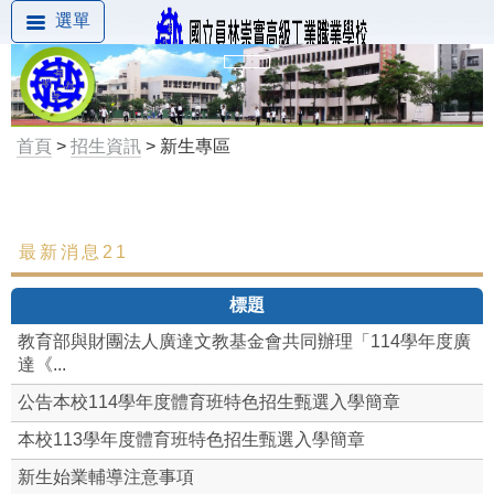
選單
首頁
>
招生資訊
> 新生專區
最新消息21
最新消息
標題
新生專區
教育部與財團法人廣達文教基金會共同辦理「114學年度廣
達《...
公告本校114學年度體育班特色招生甄選入學簡章
本校113學年度體育班特色招生甄選入學簡章
新生始業輔導注意事項