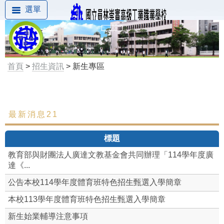
選單
首頁
>
招生資訊
> 新生專區
最新消息21
最新消息
標題
新生專區
教育部與財團法人廣達文教基金會共同辦理「114學年度廣
達《...
公告本校114學年度體育班特色招生甄選入學簡章
本校113學年度體育班特色招生甄選入學簡章
新生始業輔導注意事項