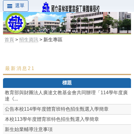
選單
首頁
>
招生資訊
> 新生專區
最新消息21
最新消息
標題
新生專區
教育部與財團法人廣達文教基金會共同辦理「114學年度廣
達《...
公告本校114學年度體育班特色招生甄選入學簡章
本校113學年度體育班特色招生甄選入學簡章
新生始業輔導注意事項