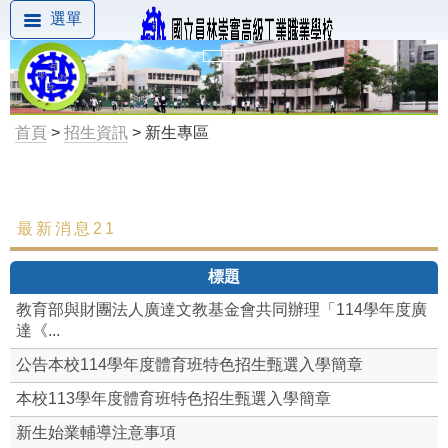
選單
首頁
>
招生資訊
> 新生專區
最新消息21
最新消息
標題
新生專區
教育部與財團法人廣達文教基金會共同辦理「114學年度廣
達《...
公告本校114學年度體育班特色招生甄選入學簡章
本校113學年度體育班特色招生甄選入學簡章
新生始業輔導注意事項