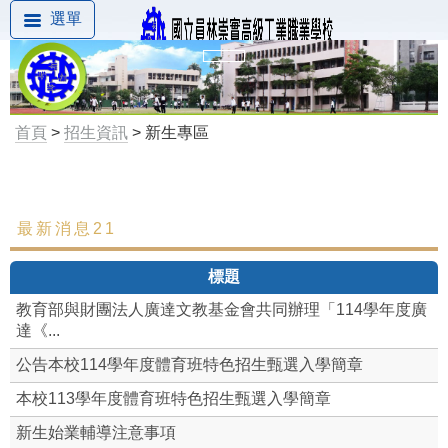
選單
首頁
>
招生資訊
> 新生專區
最新消息21
最新消息
標題
新生專區
教育部與財團法人廣達文教基金會共同辦理「114學年度廣
達《...
公告本校114學年度體育班特色招生甄選入學簡章
本校113學年度體育班特色招生甄選入學簡章
新生始業輔導注意事項