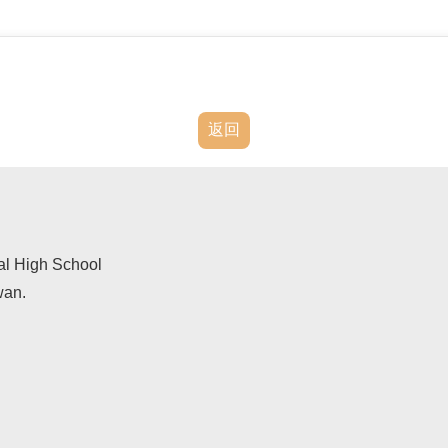
返回
al High School
wan.