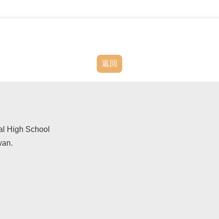
返回
al High School
wan.