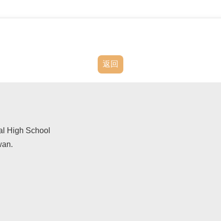
返回
al High School
wan.