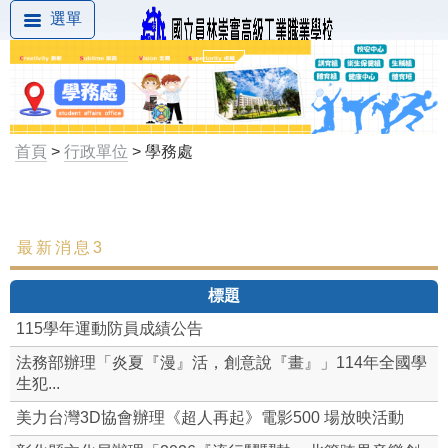
選單
首頁
>
行政單位
> 學務處
最新消息3
最新消息
標題
組織成員
115學年運動防員成績公告
學生相關重要規定
法務部辦理「炎夏『漫』活，創意說『畫』」114年全國學
生犯...
組織架構
美力台灣3D協會辦理《超人再起》電影500 場放映活動
訓育組