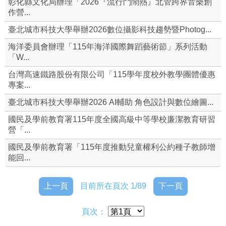
彰化縣文化局辦理「2026『流行鬥鬧熱』北管跨界音樂創
作營...
體育組
臺北城市科技大學舉辦2026數位攝影科技趨勢暨Photog...
衛生組
海洋委員會辦理「115年海洋國際舞蹈藝術節」系列活動
「W...
檔案下載
台灣高速鐵路股份有限公司「115學年度校外教學團體優惠
專案...
導師名單
臺北城市科技大學舉辦2026 AI輔助 角色設計與數位繪圖...
和風愛心基金管理要點
國民及學前教育署115年度全國高級中等學校廉潔教育研習
營「...
導師遴選辦法
國民及學前教育署「115年度推動兒童權利公約種子教師增
學生組織社團申請表
能回...
上一頁
目前所在頁次 1/89
下一頁
頁次：