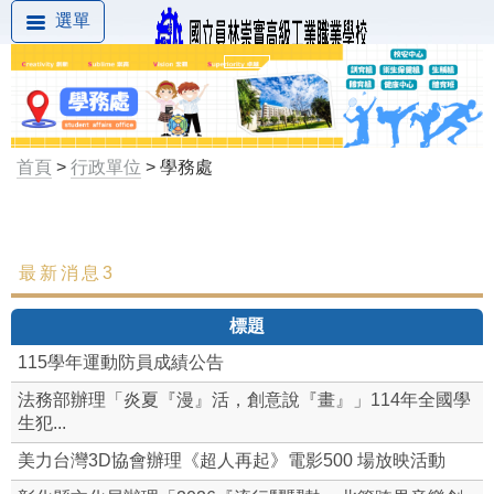
選單
首頁
>
行政單位
> 學務處
最新消息3
最新消息
標題
組織成員
115學年運動防員成績公告
學生相關重要規定
法務部辦理「炎夏『漫』活，創意說『畫』」114年全國學
生犯...
組織架構
美力台灣3D協會辦理《超人再起》電影500 場放映活動
訓育組