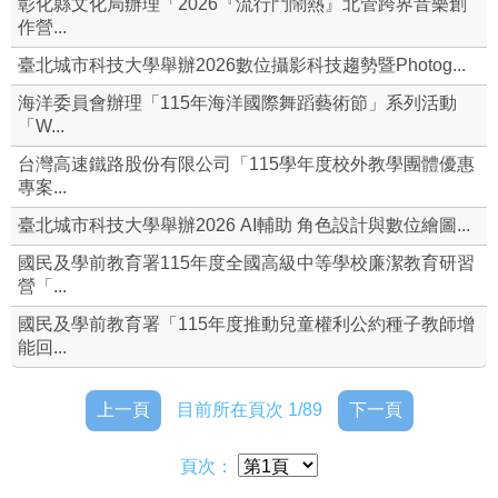
彰化縣文化局辦理「2026『流行鬥鬧熱』北管跨界音樂創
作營...
體育組
臺北城市科技大學舉辦2026數位攝影科技趨勢暨Photog...
衛生組
海洋委員會辦理「115年海洋國際舞蹈藝術節」系列活動
「W...
檔案下載
台灣高速鐵路股份有限公司「115學年度校外教學團體優惠
專案...
導師名單
臺北城市科技大學舉辦2026 AI輔助 角色設計與數位繪圖...
和風愛心基金管理要點
國民及學前教育署115年度全國高級中等學校廉潔教育研習
營「...
導師遴選辦法
國民及學前教育署「115年度推動兒童權利公約種子教師增
學生組織社團申請表
能回...
上一頁
目前所在頁次 1/89
下一頁
頁次：