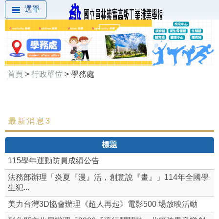
選單
首頁
>
行政單位
> 學務處
最新消息3
最新消息
標題
組織成員
115學年運動防員成績公告
學生相關重要規定
法務部辦理「炎夏『漫』活，創意說『畫』」114年全國學
生犯...
組織架構
美力台灣3D協會辦理《超人再起》電影500 場放映活動
訓育組