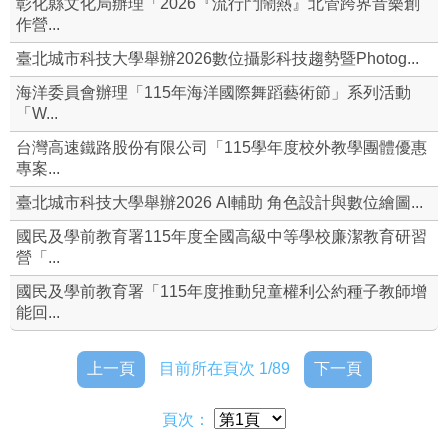
彰化縣文化局辦理「2026『流行鬥鬧熱』北管跨界音樂創
作營...
體育組
臺北城市科技大學舉辦2026數位攝影科技趨勢暨Photog...
衛生組
海洋委員會辦理「115年海洋國際舞蹈藝術節」系列活動
「W...
檔案下載
台灣高速鐵路股份有限公司「115學年度校外教學團體優惠
專案...
導師名單
臺北城市科技大學舉辦2026 AI輔助 角色設計與數位繪圖...
和風愛心基金管理要點
國民及學前教育署115年度全國高級中等學校廉潔教育研習
營「...
導師遴選辦法
國民及學前教育署「115年度推動兒童權利公約種子教師增
學生組織社團申請表
能回...
上一頁
目前所在頁次 1/89
下一頁
頁次：