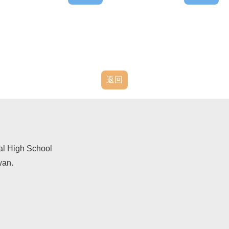
返回
al High School
wan.