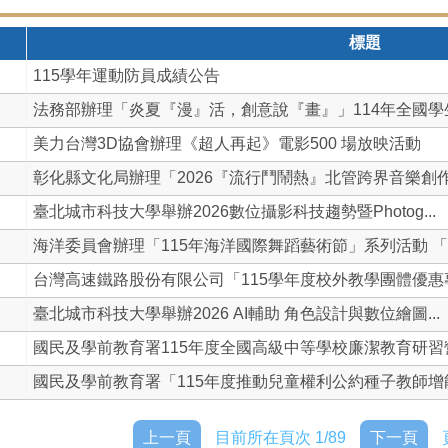
標題
115學年運動防員成績公告
法務部辦理「炎夏『漫』活，創意說『畫』」114年全國學生犯
美力台灣3D協會辦理《超人再起》電影500 場放映活動
彰化縣文化局辦理「2026『流行鬥鬧熱』北管跨界音樂創作營
臺北城市科技大學舉辦2026數位攝影科技趨勢暨Photog...
海洋委員會辦理「115年海洋國際舞蹈藝術節」系列活動 「W.
台灣高速鐵路股份有限公司「115學年度校外教學團體優惠專案
臺北城市科技大學舉辦2026 AI輔助 角色設計與數位繪圖...
國民及學前教育署115年度全國高級中等學校廉潔教育研習營「
國民及學前教育署「115年度推動兒童權利公約種子教師增能回
上一頁
目前所在頁次 1/89
下一頁