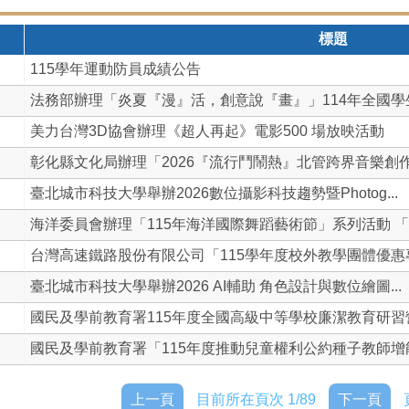
標題
115學年運動防員成績公告
法務部辦理「炎夏『漫』活，創意說『畫』」114年全國學生犯
美力台灣3D協會辦理《超人再起》電影500 場放映活動
彰化縣文化局辦理「2026『流行鬥鬧熱』北管跨界音樂創作營
臺北城市科技大學舉辦2026數位攝影科技趨勢暨Photog...
海洋委員會辦理「115年海洋國際舞蹈藝術節」系列活動 「W.
台灣高速鐵路股份有限公司「115學年度校外教學團體優惠專案
臺北城市科技大學舉辦2026 AI輔助 角色設計與數位繪圖...
國民及學前教育署115年度全國高級中等學校廉潔教育研習營「
國民及學前教育署「115年度推動兒童權利公約種子教師增能回
上一頁
目前所在頁次 1/89
下一頁