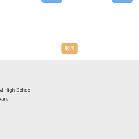
返回
al High School
wan.