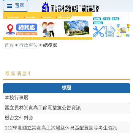
選單
首頁
>
行政單位
> 總務處
最新消息4
最新消息
標題
組織成員
本校行事曆
文書組
國立員林崇實高工節電措施公告資訊
庶務組
機密文件封套
112學測國立崇實高工試場及休息區配置圖等考生資訊
出納組