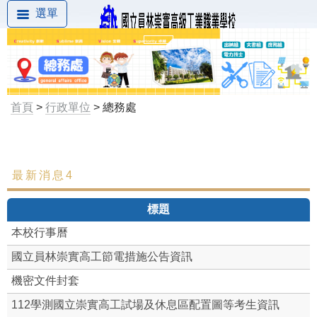
選單
首頁
>
行政單位
> 總務處
最新消息4
最新消息
標題
組織成員
本校行事曆
文書組
國立員林崇實高工節電措施公告資訊
庶務組
機密文件封套
112學測國立崇實高工試場及休息區配置圖等考生資訊
出納組