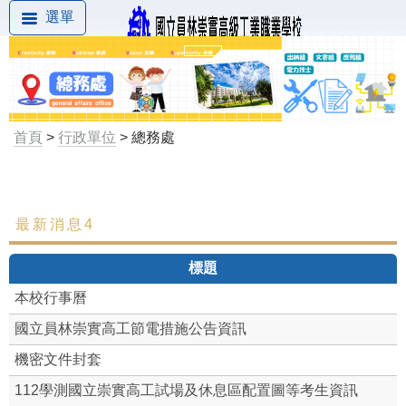
選單
首頁
>
行政單位
> 總務處
最新消息4
最新消息
標題
組織成員
本校行事曆
文書組
國立員林崇實高工節電措施公告資訊
庶務組
機密文件封套
112學測國立崇實高工試場及休息區配置圖等考生資訊
出納組