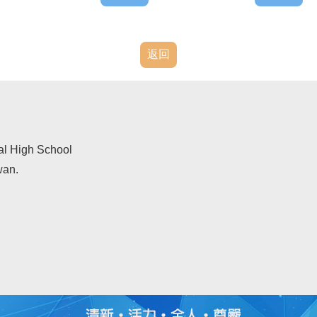
返回
al High School
wan.