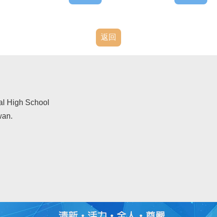
返回
al High School
wan.