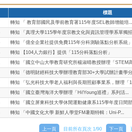
標題
7
轉知 「 教育部國民及學前教育署115年度SEL教師增能培..
5
轉知 「真理大學115學年度宗教文化與資訊管理學系單獨招生
5
轉知 「億全企業社提供免費115年分科測驗落點分析系統
4
轉知 【104人力銀行】提供「115分科落點分析」
1
轉知 「國立中山大學教育研究所楊淑晴教授辦理「STEM高中
7
轉知 「德明財經科技大學辦理教育部30+大學試辦計畫學分學
7
轉知 「弘光科技大學老人福利與長期照顧事業系，辦理「115
7
轉知 「國立臺灣海洋大學辦理「Hi!Young巡禮」系列活...
3
轉知 「國立屏東科技大學休閒運動健康系115學年度日間部聯
3
轉知 「中國文化大學 新鮮人學堂FM暑期特輯：Uni-P...
上一頁
目前所在頁次 1/90
下一頁