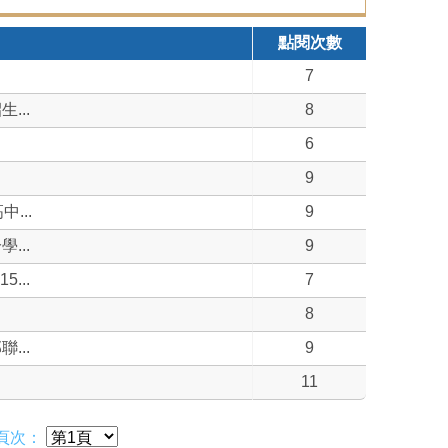
點閱次數
.
7
...
8
」
6
9
...
9
...
9
...
7
8
...
9
11
頁次：