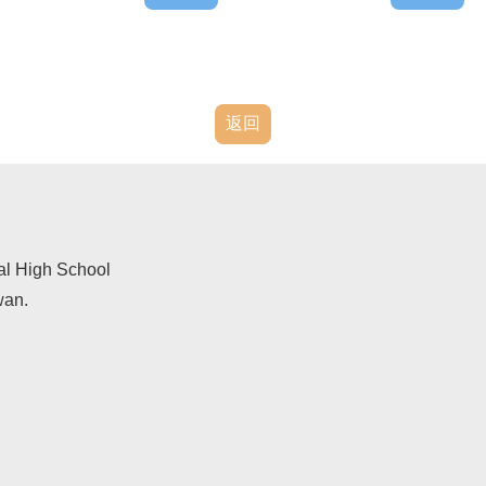
返回
al High School
wan.