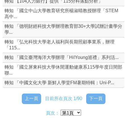
轉知 【104人力銀行】提供「115分科落點分析」
生命教育
轉知 「國立中山大學教育研究所楊淑晴教授辦理「STEM
高中...
家庭教育
轉知 「德明財經科技大學辦理教育部30+大學試辦計畫學分
學...
學生申訴
轉知 「弘光科技大學老人福利與長期照顧事業系，辦理
「115...
個別輔導轉介單
轉知 「國立臺灣海洋大學辦理「Hi!Young巡禮」系列活...
活動照片
轉知 「國立屏東科技大學休閒運動健康系115學年度日間部
聯...
輔導處(舊網頁)
轉知 「中國文化大學 新鮮人學堂FM暑期特輯：Uni-P...
上一頁
目前所在頁次 1/90
下一頁
頁次：