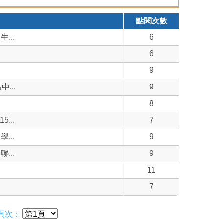
點閱次數
...
6
」
6
9
...
9
8
...
7
...
9
...
9
11
7
頁次：