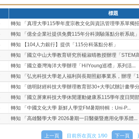
標題
5
轉知 「真理大學115學年度宗教文化與資訊管理學系單獨招生
5
轉知 「億全企業社提供免費115年分科測驗落點分析系統
4
轉知 【104人力銀行】提供「115分科落點分析」
1
轉知 「國立中山大學教育研究所楊淑晴教授辦理「STEM高中
7
轉知 「國立臺灣海洋大學辦理「Hi!Young巡禮」系列活...
7
轉知 「弘光科技大學老人福利與長期照顧事業系，辦理「115
7
轉知 「德明財經科技大學辦理教育部30+大學試辦計畫學分學
3
轉知 「國立屏東科技大學休閒運動健康系115學年度日間部聯
3
轉知 「中國文化大學 新鮮人學堂FM暑期特輯：Uni-P...
8
轉知 「高雄醫學大學 2026暑期一日醫藥暨應用化學系體...
上一頁
目前所在頁次 1/90
下一頁