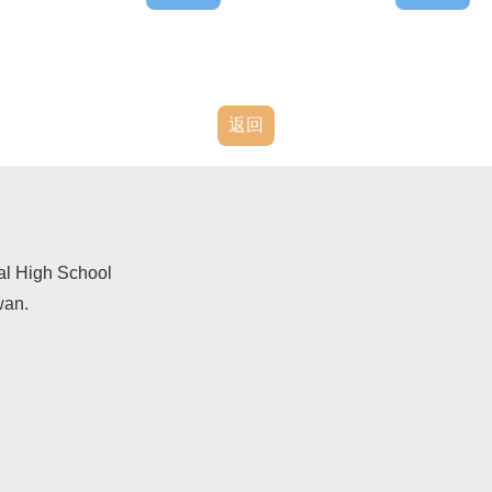
返回
al High School
wan.