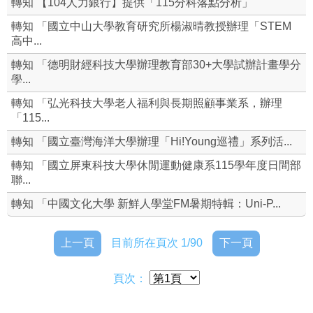
轉知 【104人力銀行】提供「115分科落點分析」
生命教育
轉知 「國立中山大學教育研究所楊淑晴教授辦理「STEM
高中...
家庭教育
轉知 「德明財經科技大學辦理教育部30+大學試辦計畫學分
學...
學生申訴
轉知 「弘光科技大學老人福利與長期照顧事業系，辦理
「115...
個別輔導轉介單
轉知 「國立臺灣海洋大學辦理「Hi!Young巡禮」系列活...
活動照片
轉知 「國立屏東科技大學休閒運動健康系115學年度日間部
聯...
輔導處(舊網頁)
轉知 「中國文化大學 新鮮人學堂FM暑期特輯：Uni-P...
上一頁
目前所在頁次 1/90
下一頁
頁次：