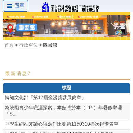
選單
首頁
>
行政單位
> 圖書館
最新消息7
最新消息
標題
組織成員
轉知文化部「第17屆金漫獎參展簡章」
圖書館簡介
為鼓勵青少年職涯探索，本館將於本（115）年暑假辦理
「S...
開放時間
中學生網站閱讀心得寫作比賽第1150310梯次得獎名單
圖書館章則