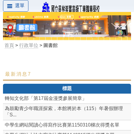
選單
首頁
>
行政單位
> 圖書館
最新消息7
最新消息
標題
組織成員
轉知文化部「第17屆金漫獎參展簡章」
圖書館簡介
為鼓勵青少年職涯探索，本館將於本（115）年暑假辦理
「S...
開放時間
中學生網站閱讀心得寫作比賽第1150310梯次得獎名單
圖書館章則