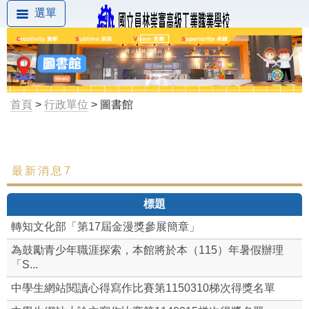
選單
首頁
>
行政單位
> 圖書館
最新消息7
最新消息
標題
組織成員
轉知文化部「第17屆金漫獎參展簡章」
圖書館簡介
為鼓勵青少年職涯探索，本館將於本（115）年暑假辦理
「S...
開放時間
中學生網站閱讀心得寫作比賽第1150310梯次得獎名單
圖書館章則