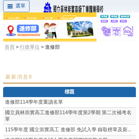
選單
首頁
>
行政單位
> 進修部
最新消息8
最新消息
標題
組織成員
進修部114學年度重讀名單
歷任校務主任
國立員林崇實高工進修部114學年度第2學期 第二次補考名
單
認識校務主任
115學年度 國立崇實高工 進修部 免試入學 錄取榜單及新...
進修部免試入學總召學校 (114學年度非應屆獨招)