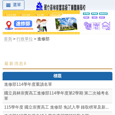
選單
首頁
>
行政單位
> 進修部
最新消息8
最新消息
標題
組織成員
進修部114學年度重讀名單
歷任校務主任
國立員林崇實高工進修部114學年度第2學期 第二次補考名
單
認識校務主任
115學年度 國立崇實高工 進修部 免試入學 錄取榜單及新...
進修部免試入學總召學校 (114學年度非應屆獨招)