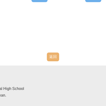
返回
al High School
wan.