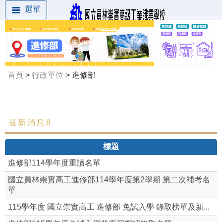
選單
首頁
>
行政單位
> 進修部
最新消息8
最新消息
標題
組織成員
進修部114學年度重讀名單
歷任校務主任
國立員林崇實高工進修部114學年度第2學期 第二次補考名
單
認識校務主任
115學年度 國立崇實高工 進修部 免試入學 錄取榜單及新...
進修部免試入學總召學校 (114學年度非應屆獨招)