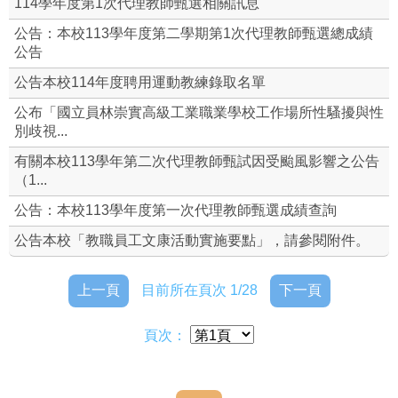
114學年度第1次代理教師甄選相關訊息
各委員會名單
公告：本校113學年度第二學期第1次代理教師甄選總成績
公告
組織編制
公告本校114年度聘用運動教練錄取名單
公布「國立員林崇實高級工業職業學校工作場所性騷擾與性
本校常用資料
別歧視...
本校規則
有關本校113學年第二次代理教師甄試因受颱風影響之公告
（1...
修訂本校教職員工文康活動實施要點
公告：本校113學年度第一次代理教師甄選成績查詢
福利專區(含特約商店)
公告本校「教職員工文康活動實施要點」，請參閱附件。
聘約附錄
上一頁
目前所在頁次 1/28
下一頁
勤休制度宣導
頁次：
人事業務校務章則