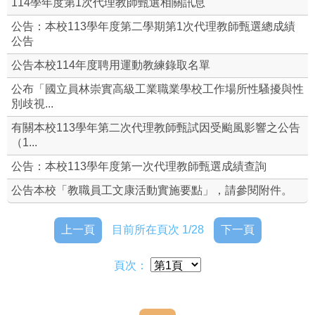
114學年度第1次代理教師甄選相關訊息
各委員會名單
公告：本校113學年度第二學期第1次代理教師甄選總成績
公告
組織編制
公告本校114年度聘用運動教練錄取名單
公布「國立員林崇實高級工業職業學校工作場所性騷擾與性
本校常用資料
別歧視...
本校規則
有關本校113學年第二次代理教師甄試因受颱風影響之公告
（1...
修訂本校教職員工文康活動實施要點
公告：本校113學年度第一次代理教師甄選成績查詢
福利專區(含特約商店)
公告本校「教職員工文康活動實施要點」，請參閱附件。
聘約附錄
上一頁
目前所在頁次 1/28
下一頁
勤休制度宣導
頁次：
人事業務校務章則