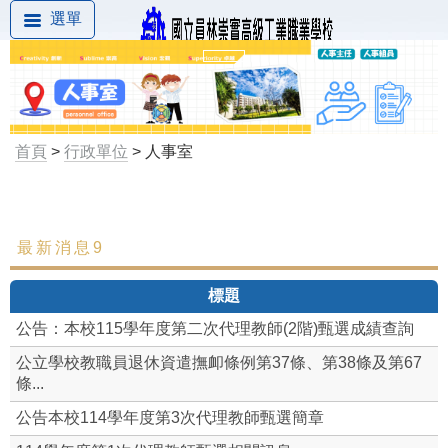
選單
首頁
>
行政單位
> 人事室
最新消息9
最新消息
標題
組織成員
公告：本校115學年度第二次代理教師(2階)甄選成績查詢
本校差勤系統(限校內)
公立學校教職員退休資遣撫卹條例第37條、第38條及第67
條...
職場霸凌防治
公告本校114學年度第3次代理教師甄選簡章
性別平等專區